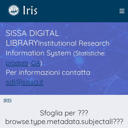
SISSA DIGITAL
LIBRARY
Institutional Research
Information System
(Statistiche:
prodotti
,
OA
)
Per informazioni contatta
sdl@sissa.it
IRIS
Sfoglia per ???
browse.type.metadata.subjectall???