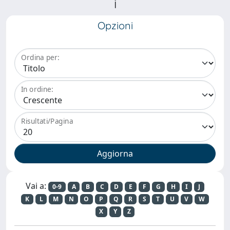
i
Opzioni
Ordina per:
In ordine:
Risultati/Pagina
Vai a:
0-9
A
B
C
D
E
F
G
H
I
J
K
L
M
N
O
P
Q
R
S
T
U
V
W
X
Y
Z