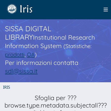
SISSA DIGITAL
LIBRARY
Institutional Research
Information System
(Statistiche:
prodotti
,
OA
)
Per informazioni contatta
sdl@sissa.it
IRIS
Sfoglia per ???
browse.type.metadata.subjectall???