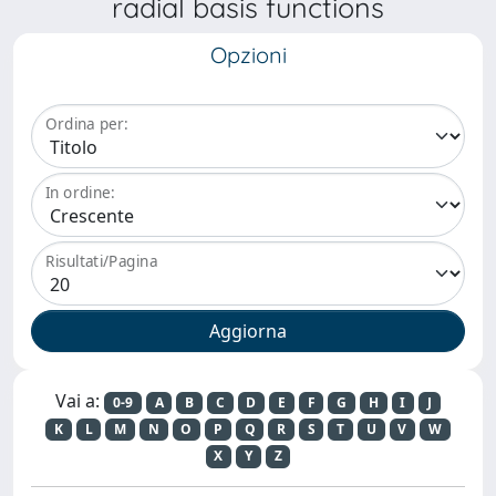
radial basis functions
Opzioni
Ordina per:
In ordine:
Risultati/Pagina
Vai a:
0-9
A
B
C
D
E
F
G
H
I
J
K
L
M
N
O
P
Q
R
S
T
U
V
W
X
Y
Z