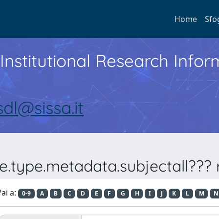
Home
Sfo
Institutional Research Inf
sdl@sissa.it
e.type.metadata.subjectall??? r
ai a:
0-9
A
B
C
D
E
F
G
H
I
J
K
L
M
N