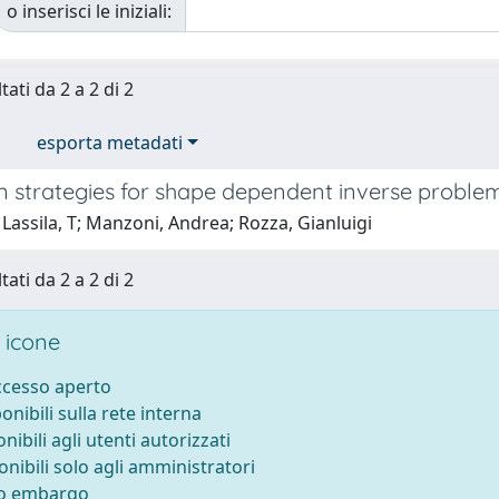
o inserisci le iniziali:
tati da 2 a 2 di 2
esporta metadati
n strategies for shape dependent inverse probl
Lassila, T; Manzoni, Andrea; Rozza, Gianluigi
tati da 2 a 2 di 2
 icone
accesso aperto
ponibili sulla rete interna
onibili agli utenti autorizzati
onibili solo agli amministratori
to embargo