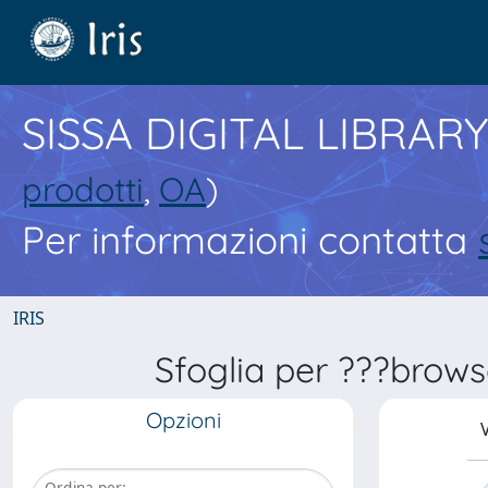
SISSA DIGITAL LIBRARY
prodotti
,
OA
)
Per informazioni contatta
IRIS
Sfoglia per ???brows
Opzioni
V
Ordina per: