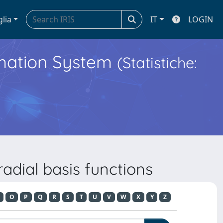
glia
IT
LOGIN
ormation System
(Statistiche:
adial basis functions
O
P
Q
R
S
T
U
V
W
X
Y
Z