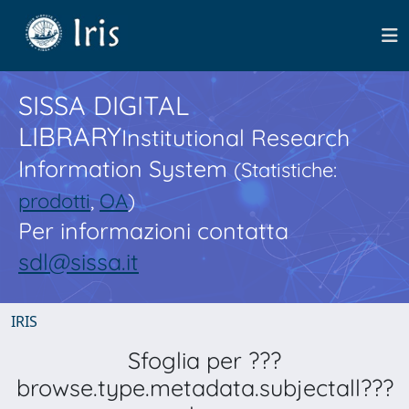
SISSA DIGITAL
LIBRARY
Institutional Research
Information System
(Statistiche:
prodotti
,
OA
)
Per informazioni contatta
sdl@sissa.it
IRIS
Sfoglia per ???
browse.type.metadata.subjectall???