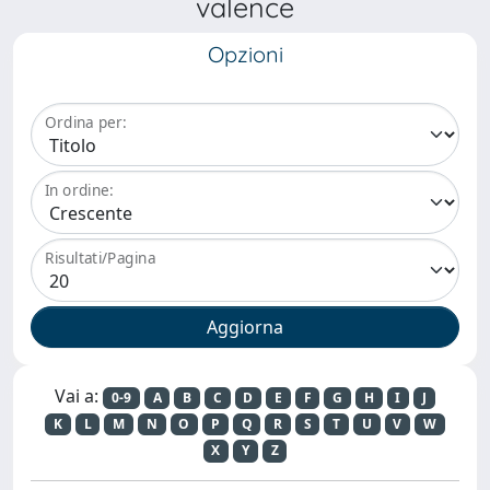
valence
Opzioni
Ordina per:
In ordine:
Risultati/Pagina
Vai a:
0-9
A
B
C
D
E
F
G
H
I
J
K
L
M
N
O
P
Q
R
S
T
U
V
W
X
Y
Z