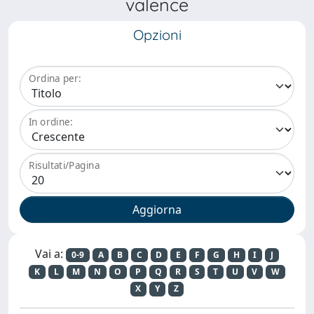
valence
Opzioni
Ordina per:
In ordine:
Risultati/Pagina
Vai a:
0-9
A
B
C
D
E
F
G
H
I
J
K
L
M
N
O
P
Q
R
S
T
U
V
W
X
Y
Z