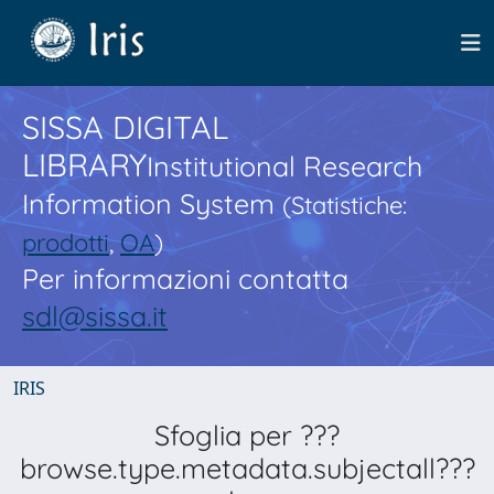
SISSA DIGITAL
LIBRARY
Institutional Research
Information System
(Statistiche:
prodotti
,
OA
)
Per informazioni contatta
sdl@sissa.it
IRIS
Sfoglia per ???
browse.type.metadata.subjectall???