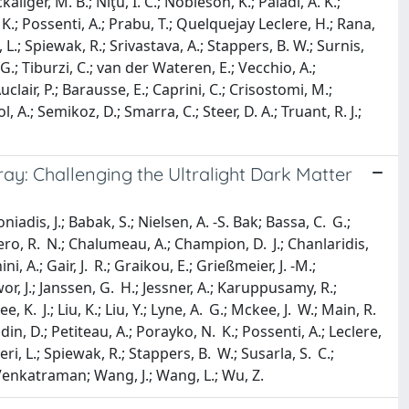
ckaliger, M. B.; Niţu, I. C.; Nobleson, K.; Paladi, A. K.;
 K.; Possenti, A.; Prabu, T.; Quelquejay Leclere, H.; Rana,
i, L.; Spiewak, R.; Srivastava, A.; Stappers, B. W.; Surnis,
G.; Tiburzi, C.; van der Wateren, E.; Vecchio, A.;
clair, P.; Barausse, E.; Caprini, C.; Crisostomi, M.;
, A.; Semikoz, D.; Smarra, C.; Steer, D. A.; Truant, R. J.;
y: Challenging the Ultralight Dark Matter
is, J.; Babak, S.; Nielsen, A. -S. Bak; Bassa, C. G.;
lero, R. N.; Chalumeau, A.; Champion, D. J.; Chanlaridis,
, A.; Gair, J. R.; Graikou, E.; Grießmeier, J. -M.;
Jawor, J.; Janssen, G. H.; Jessner, A.; Karuppusamy, R.;
, K. J.; Liu, K.; Liu, Y.; Lyne, A. G.; Mckee, J. W.; Main, R.
odin, D.; Petiteau, A.; Porayko, N. K.; Possenti, A.; Leclere,
ri, L.; Spiewak, R.; Stappers, B. W.; Susarla, S. C.;
 Venkatraman; Wang, J.; Wang, L.; Wu, Z.