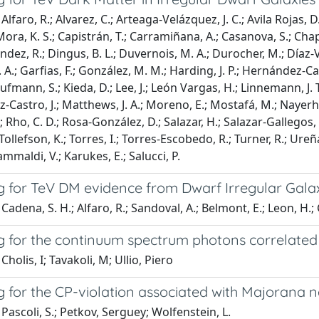
Alfaro, R.; Alvarez, C.; Arteaga-Velázquez, J. C.; Avila Rojas, 
ora, K. S.; Capistrán, T.; Carramiñana, A.; Casanova, S.; Chapa
ez, R.; Dingus, B. L.; Duvernois, M. A.; Durocher, M.; Díaz-Vélez
 A.; Garfias, F.; González, M. M.; Harding, J. P.; Hernández-Cad
aufmann, S.; Kieda, D.; Lee, J.; León Vargas, H.; Linnemann, J. 
z-Castro, J.; Matthews, J. A.; Moreno, E.; Mostafá, M.; Nayerho
; Rho, C. D.; Rosa-González, D.; Salazar, H.; Salazar-Gallegos, 
 Tollefson, K.; Torres, I.; Torres-Escobedo, R.; Turner, R.; Ureñ
ammaldi, V.; Karukes, E.; Salucci, P.
g for TeV DM evidence from Dwarf Irregular Gal
Cadena, S. H.; Alfaro, R.; Sandoval, A.; Belmont, E.; Leon, H.; 
g for the continuum spectrum photons correlated
holis, I; Tavakoli, M; Ullio, Piero
 for the CP-violation associated with Majorana n
Pascoli, S.; Petkov, Serguey; Wolfenstein, L.