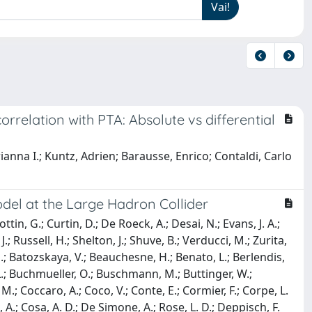
orrelation with PTA: Absolute vs differential
ianna I.; Kuntz, Adrien; Barausse, Enrico; Contaldi, Carlo
odel at the Large Hadron Collider
tin, G.; Curtin, D.; De Roeck, A.; Desai, N.; Evans, J. A.;
; Russell, H.; Shelton, J.; Shuve, B.; Verducci, M.; Zurita,
 J.; Batozskaya, V.; Beauchesne, H.; Benato, L.; Berlendis,
, L.; Buchmueller, O.; Buschmann, M.; Buttinger, W.;
M.; Coccaro, A.; Coco, V.; Conte, E.; Cormier, F.; Corpe, L.
i, A.; Cosa, A. D.; De Simone, A.; Rose, L. D.; Deppisch, F.