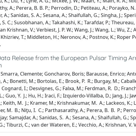
Liu, K.; Liu, Y.; Lyne, A. G.; Mckee, J. W.; Maan, Y.; Main, R. A.; Mi
y, A.; Perera, B. B. P.; Perrodin, D.; Petiteau, A.; Porayko, N.
, A.; Sanidas, S. A.; Sesana, A.; Shaifullah, G.; Singha, J.; Sper
, S. C.; Susobhanan, A.; Takahashi, K.; Tarafdar, P.; Theureau, 
Krishnan, V.; Verbiest, J. P. W.; Wang, J.; Wang, L.; Wu, Z.; Au
; Khizriev, T.; Middleton, H.; Neronov, A.; Postnov, K.; Roper Pol
.
ata Release from the European Pulsar Timing Arra
m
Smarra, Clemente; Goncharov, Boris; Barausse, Enrico; Antoniad
 A.; Bonetti, M.; Bortolas, E.; Brook, P. R.; Burgay, M.; Cabal
; Cognard, I.; Desvignes, G.; Falxa, M.; Ferdman, R. D.; Franchini
.; Guo, Y. J.; Hu, H.; Iraci, F.; Izquierdo-Villalba, D.; Jang, J.; 
; Keith, M. J.; Kramer, M.; Krishnakumar, M. A.; Lackeos, K.; Lee
er, M. B.; Niţu, I. C.; Parthasarathy, A.; Perera, B. B. P.; Perr
y; Samajdar, A.; Sanidas, S. A.; Sesana, A.; Shaifullah, G.; Spe
.; Tiburzi, C.; van der Wateren, E.; Vecchio, A.; Krishnan, V.