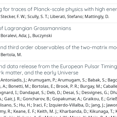
 for traces of Planck-scale physics with high ene
tecker, F. W.; Scully, S. T.; Liberati, Stefano; Mattingly, D.
of Lagrangian Grassmannians
Boralevi, Ada; J., Buczynski
nd third order observables of the two-matrix mo
Bertola, M.
d data release from the European Pulsar Timing A
rk matter, and the early Universe
Antoniadis, J.; Arumugam, P.; Arumugam, S.; Babak, S.; Bagchi,
 A.; Bonetti, M.; Bortolas, E.; Brook, P. R.; Burgay, M.; Caball
ognard, I.; Dandapat, S.; Deb, D.; Desai, S.; Desvignes, G.; Dh
.; Gair, J. R.; Goncharov, B.; Gopakumar, A.; Graikou, E.; Grießm
isano, S.; Hu, H.; Iraci, F.; Izquierdo-Villalba, D.; Jang, J.; Jawor,
, R.; Keane, E. F.; Keith, M. J.; Kharbanda, D.; Kikunaga, T.;