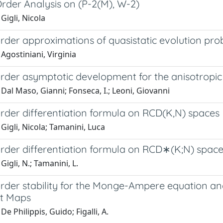
rder Analysis on (P-2(M), W-2)
Gigli, Nicola
der approximations of quasistatic evolution prob
Agostiniani, Virginia
rder asymptotic development for the anisotropic 
Dal Maso, Gianni; Fonseca, I.; Leoni, Giovanni
rder differentiation formula on RCD(K,N) spaces
Gigli, Nicola; Tamanini, Luca
rder differentiation formula on RCD∗(K;N) spac
Gigli, N.; Tamanini, L.
rder stability for the Monge-Ampere equation a
t Maps
De Philippis, Guido; Figalli, A.