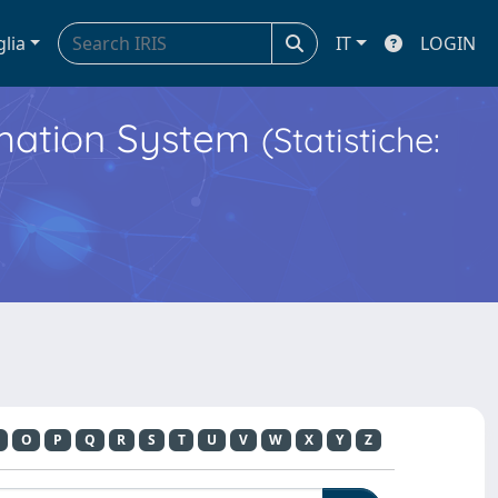
glia
IT
LOGIN
ormation System
(Statistiche:
O
P
Q
R
S
T
U
V
W
X
Y
Z