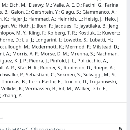
M.; Eich, M.; Elsawy, M.; Valle, A. E. D.; Facini, G.; Farina,
uks, B.; Galon, I.; Gershtein, Y.; Giagu, S.; Giammanco, A.;
K.; Hajer, J.; Hammad, A.; Heinrich, L.; Heisig, J.; Helo, J.
, W.; Huth, J.; Ilten, P.; Jacques, T.; Jayatilaka, B.; Jeng,
Khlopov, M. Y.; Kling, F.; Kolberg, T. R.; Kostiuk, I.; Kuwertz,
rne, D.; Liu, J.; Longarini, I.; Lowette, S.; Lubatti, H.;
; Mccullough, M.; Mcdermott, K.; Mermod, P.; Milstead, D.;
ni, A.; Morris, A. P.; Morse, D. M.; Mrenna, S.; Nachman,
z, K. J. P.; Piedra, J.; Pinfold, J. L.; Policicchio, A.;
l, A. R.; Sfar, H. R.; Renner, S.; Robinson, D.; Roepe, A.;
Schwaller, P.; Sebastiani, C.; Sekmen, S.; Selvaggi, M.; Si,
l, S.; Thomas, B.; Torro-Pastor, E.; Trocino, D.; Trojanowski,
.; Vellidis, K.; Vermassen, B.; Vit, M.; Walker, D. G. E.;
.; Zhang, Y.
L.
es with HAWC Observatory