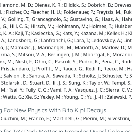
 Diamond, M. D.; Dienes, K. R.; Dildick, S.; Dobrich, B.; Drewes, 
 L.; Fischer, O.; Flaecher, H. U.; Foldenauer, P.; Freytsis, M.; F
 V.; Golling, T.; Grancagnolo, S.; Gustavino, G.; Haas, A.; Hahn, 
 G.; Hill, C. S.; Hirsch, M.; Hohlmann, M.; Holmes, T.; Hulsbergen
s, K. A.; Kaji, T.; Kasieczka, G.; Kats, Y.; Kazana, M.; Keller, H.; 
 A.; Landsberg, G.; Lanfranchi, G.; Lara, I.; Ledovskoy, A.; Lintho
uo, J.; Mamuzic, J.; Marinangeli, M.; Mariotti, A.; Marlow, D.
ma, S.; Mitsou, V. A.; Berlingen, J. M.; Moortgat, F.; Morandi
, M.; Nesti, F.; Ohm, C.; Pascoli, S.; Pedro, K.; Pena, C.; Rodrigue
Prisciandaro, J.; Proffitt, M.; Rauco, G.; Redi, F.; Reece, M.; Hal
 Salvioni, E.; Santra, A.; Sawada, R.; Scholtz, J.; Schuster, P.; 
.; Stolarski, D.; Stuart, D.; Iii, J. S.; Sung, K.; Taylor, W.; Temp
M.; Tsai, Y.; Tully, C. G.; Vami, T. A.; Vasquez, J. C.; Sierra, C. V
; Watts, G.; Xie, S.; Yexley, M.; Young, C.; Yu, J. -H.; Zalewski, P
g For New Physics With B to K pi Decays
iuchini, M.; Franco, E.; Martinelli, G.; Pierini, M.; Silvestrini, 
g for TeV Dark Matter in Irregular Dwarf Galaxi