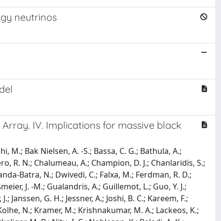
rgy neutrinos
del
rray. IV. Implications for massive black
 M.; Bak Nielsen, A. -S.; Bassa, C. G.; Bathula, A.;
ero, R. N.; Chalumeau, A.; Champion, D. J.; Chanlaridis, S.;
anda-Batra, N.; Dwivedi, C.; Falxa, M.; Ferdman, R. D.;
eier, J. -M.; Gualandris, A.; Guillemot, L.; Guo, Y. J.;
 J.; Janssen, G. H.; Jessner, A.; Joshi, B. C.; Kareem, F.;
 Kolhe, N.; Kramer, M.; Krishnakumar, M. A.; Lackeos, K.;