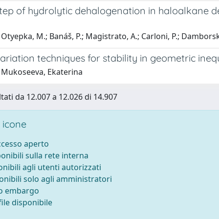
tep of hydrolytic dehalogenation in haloalkane
Otyepka, M.; Banáš, P.; Magistrato, A.; Carloni, P.; Damborský
riation techniques for stability in geometric inequ
 Mukoseeva, Ekaterina
ltati da 12.007 a 12.026 di 14.907
 icone
accesso aperto
ponibili sulla rete interna
onibili agli utenti autorizzati
onibili solo agli amministratori
to embargo
ile disponibile