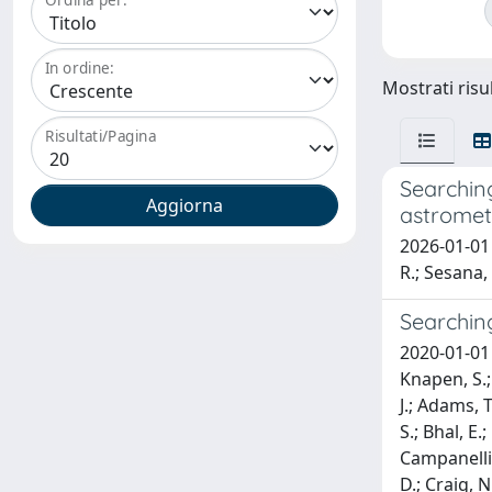
In ordine:
Mostrati risu
Risultati/Pagina
Searching
astromet
2026-01-01 
R.; Sesana,
Searchin
2020-01-01 A
Knapen, S.; 
J.; Adams, 
S.; Bhal, E
Campanelli, 
D.; Craig, N