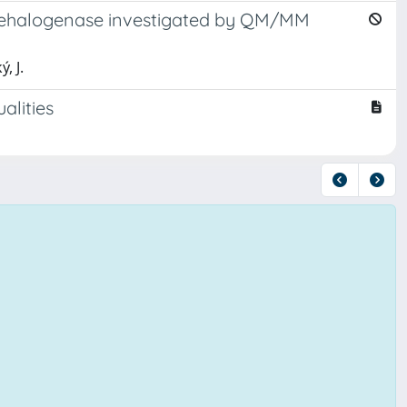
 dehalogenase investigated by QM/MM
, J.
alities