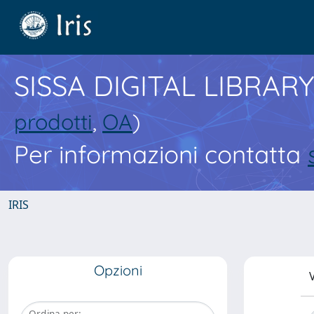
SISSA DIGITAL LIBRARY
prodotti
,
OA
)
Per informazioni contatta
IRIS
Opzioni
V
Ordina per: