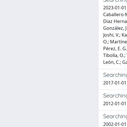
2023-01-01 
Caballero-M
Diaz Hernand
González, J.
Joshi, V.; K
O.; Martíne
Pérez, E. G.
Tibolla, O.;
León, C.; G
Searchin
2017-01-01 
Searchin
2012-01-01 C
Searching
2002-01-01 