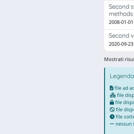
Second s
methods
2008-01-01 
Second va
2020-09-23
Mostrati risu
Legenda
file ad 
file dis
file disp
file disp
file sot
nessun f