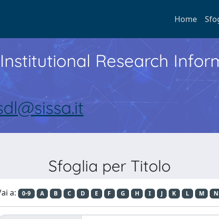
Home
Sfo
Institutional Research Inf
sdl@sissa.it
Sfoglia per Titolo
ai a:
0-9
A
B
C
D
E
F
G
H
I
J
K
L
M
N