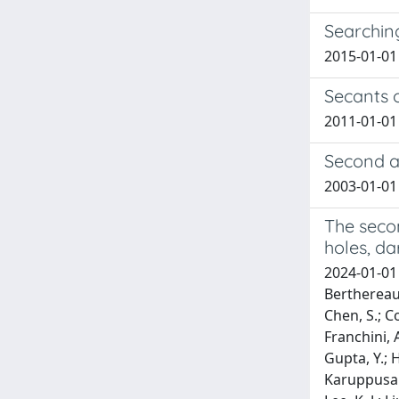
Searching
2015-01-01 S
Secants 
2011-01-01 
Second a
2003-01-01 
The secon
holes, da
2024-01-01 
Berthereau,
Chen, S.; C
Franchini, A
Gupta, Y.; H
Karuppusamy