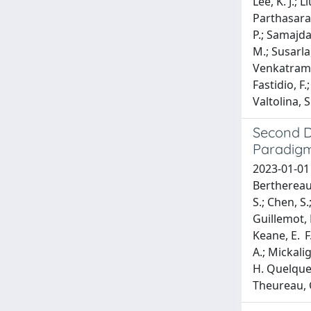
Lee, K. J.; 
Parthasarath
P.; Samajdar
M.; Susarla
Venkatraman 
Fastidio, F.
Valtolina, S
Second D
Paradig
2023-01-01 
Berthereau,
S.; Chen, S.
Guillemot, L
Keane, E. F.
A.; Mickalig
H. Quelqueja
Theureau, G