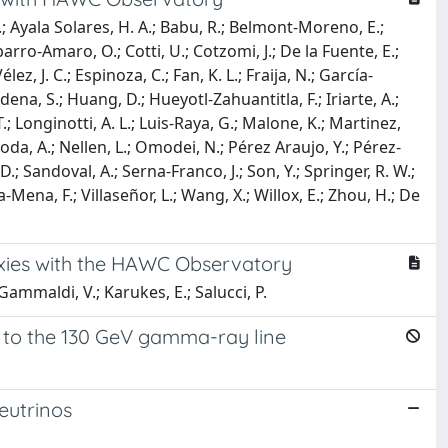
D.; Ayala Solares, H. A.; Babu, R.; Belmont-Moreno, E.;
rro-Amaro, O.; Cotti, U.; Cotzomi, J.; De la Fuente, E.;
, J. C.; Espinoza, C.; Fan, K. L.; Fraija, N.; García-
ena, S.; Huang, D.; Hueyotl-Zahuantitla, F.; Iriarte, A.;
T.; Longinotti, A. L.; Luis-Raya, G.; Malone, K.; Martinez,
da, A.; Nellen, L.; Omodei, N.; Pérez Araujo, Y.; Pérez-
D.; Sandoval, A.; Serna-Franco, J.; Son, Y.; Springer, R. W.;
a-Mena, F.; Villaseñor, L.; Wang, X.; Willox, E.; Zhou, H.; De
axies with the HAWC Observatory
Gammaldi, V.; Karukes, E.; Salucci, P.
 to the 130 GeV gamma-ray line
eutrinos