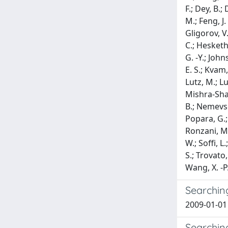
F.; Dey, B.;
M.; Feng, J.
Gligorov, V.
C.; Hesketh,
G. -Y.; John
E. S.; Kvam,
Lutz, M.; L
Mishra-Shar
B.; Nemevsek
Popara, G.; 
Ronzani, M.;
W.; Soffi, L
S.; Trovato, 
Wang, X. -P.
Searchin
2009-01-01 C
Searchin