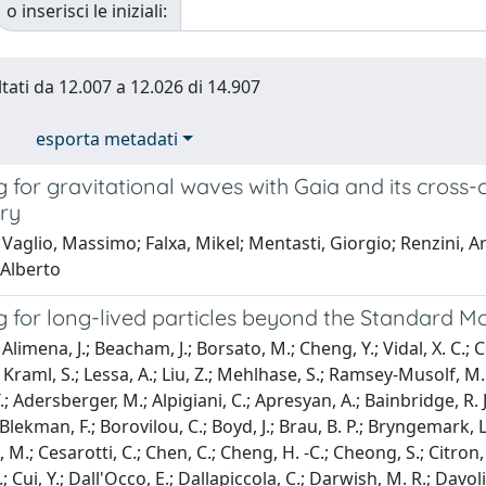
o inserisci le iniziali:
ltati da 12.007 a 12.026 di 14.907
esporta metadati
 for gravitational waves with Gaia and its cross-c
ry
Vaglio, Massimo; Falxa, Mikel; Mentasti, Giorgio; Renzini, Ar
 Alberto
g for long-lived particles beyond the Standard M
limena, J.; Beacham, J.; Borsato, M.; Cheng, Y.; Vidal, X. C.; Cot
Kraml, S.; Lessa, A.; Liu, Z.; Mehlhase, S.; Ramsey-Musolf, M. J.
T.; Adersberger, M.; Alpigiani, C.; Apresyan, A.; Bainbridge, R.
.; Blekman, F.; Borovilou, C.; Boyd, J.; Brau, B. P.; Bryngemark
M.; Cesarotti, C.; Chen, C.; Cheng, H. -C.; Cheong, S.; Citron, 
.; Cui, Y.; Dall'Occo, E.; Dallapiccola, C.; Darwish, M. R.; Davol