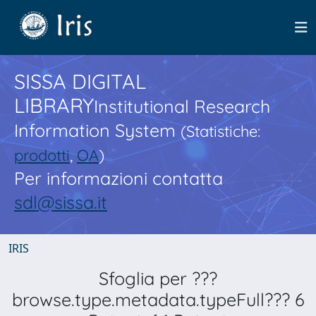
SISSA DIGITAL
LIBRARY
Institutional Research
Information System
(Statistiche:
prodotti
,
OA
)
Per informazioni contatta
sdl@sissa.it
IRIS
Sfoglia per ???
browse.type.metadata.typeFull??? 6