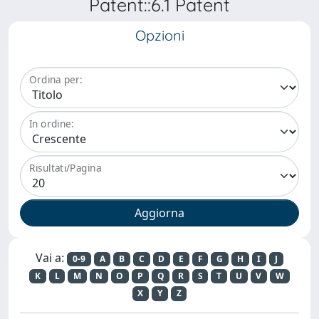
Patent::6.1 Patent
Opzioni
Ordina per:
In ordine:
Risultati/Pagina
Vai a:
0-9
A
B
C
D
E
F
G
H
I
J
K
L
M
N
O
P
Q
R
S
T
U
V
W
X
Y
Z