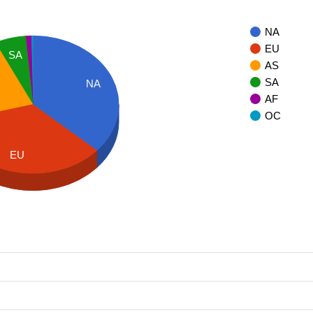
NA
EU
SA
AS
SA
NA
AF
OC
EU