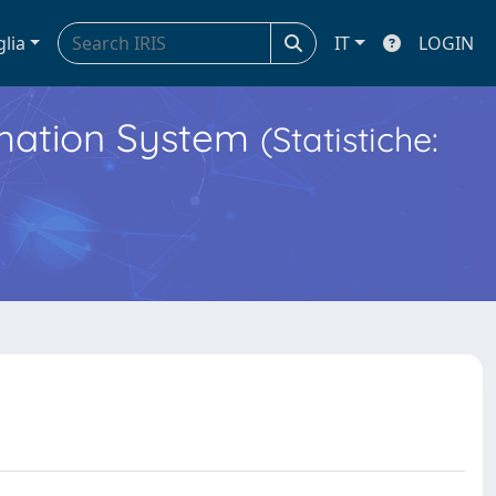
glia
IT
LOGIN
ormation System
(Statistiche: