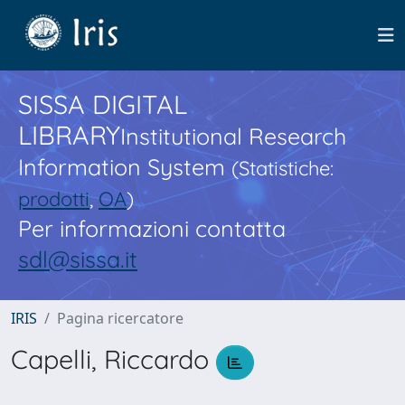
SISSA DIGITAL
LIBRARY
Institutional Research
Information System
(Statistiche:
prodotti
,
OA
)
Per informazioni contatta
sdl@sissa.it
IRIS
Pagina ricercatore
Capelli, Riccardo