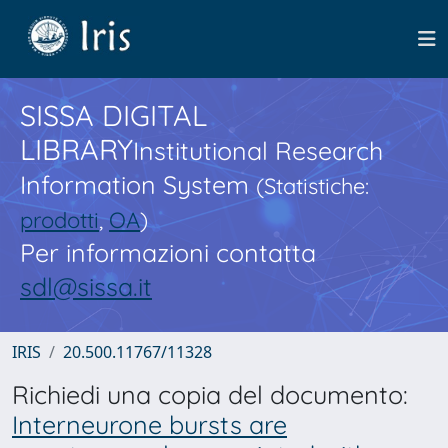
SISSA DIGITAL
LIBRARY
Institutional Research
Information System
(Statistiche:
prodotti
,
OA
)
Per informazioni contatta
sdl@sissa.it
IRIS
20.500.11767/11328
Richiedi una copia del documento:
Interneurone bursts are