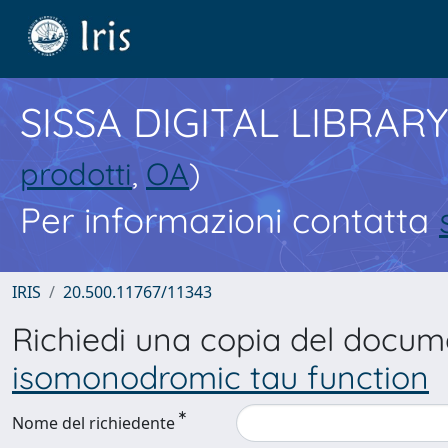
SISSA DIGITAL LIBRARY
prodotti
,
OA
)
Per informazioni contatta
IRIS
20.500.11767/11343
Richiedi una copia del docu
isomonodromic tau function
Nome del richiedente