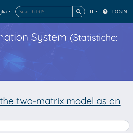
glia
IT
LOGIN
ormation System
(Statistiche:
f the two-matrix model as an