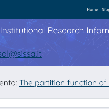
Home
Sfo
Institutional Research Inf
sdl@sissa.it
mento:
The partition function o