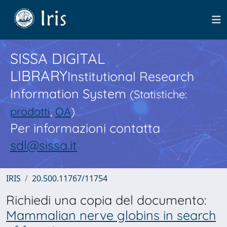
SISSA DIGITAL
LIBRARY
Institutional Research
Information System
(Statistiche:
prodotti
,
OA
)
Per informazioni contatta
sdl@sissa.it
IRIS
20.500.11767/11754
Richiedi una copia del documento:
Mammalian nerve globins in search