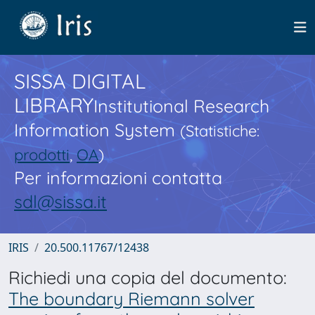
SISSA DIGITAL
LIBRARY
Institutional Research
Information System
(Statistiche:
prodotti
,
OA
)
Per informazioni contatta
sdl@sissa.it
IRIS
20.500.11767/12438
Richiedi una copia del documento:
The boundary Riemann solver