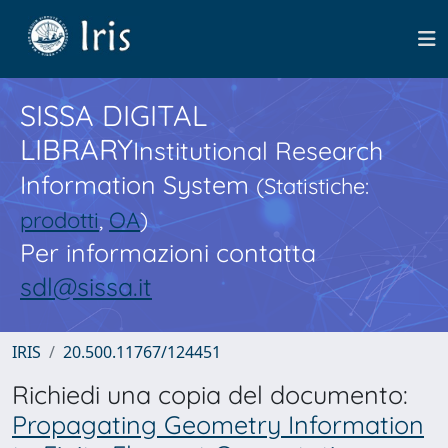
SISSA DIGITAL
LIBRARY
Institutional Research
Information System
(Statistiche:
prodotti
,
OA
)
Per informazioni contatta
sdl@sissa.it
IRIS
20.500.11767/124451
Richiedi una copia del documento:
Propagating Geometry Information