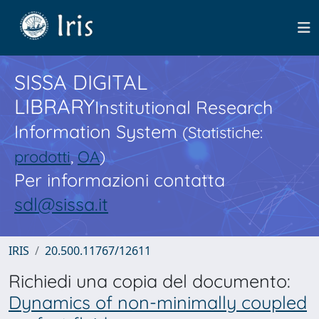
SISSA DIGITAL
LIBRARY
Institutional Research
Information System
(Statistiche:
prodotti
,
OA
)
Per informazioni contatta
sdl@sissa.it
IRIS
20.500.11767/12611
Richiedi una copia del documento:
Dynamics of non-minimally coupled