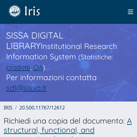
SISSA DIGITAL
LIBRARY
Institutional Research
Information System
(Statistiche:
prodotti
,
OA
)
Per informazioni contatta
sdl@sissa.it
IRIS
20.500.11767/12612
Richiedi una copia del documento:
A
structural, functional, and