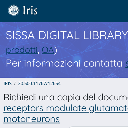
SISSA DIGITAL LIBRARY
prodotti
,
OA
)
Per informazioni contatta
IRIS
20.500.11767/12654
Richiedi una copia del docu
receptors modulate glutamate
motoneurons