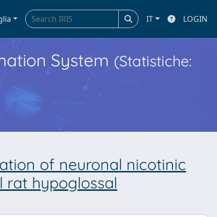
glia
IT
LOGIN
ormation System
(Statistiche:
ation of neuronal nicotinic
 rat hypoglossal