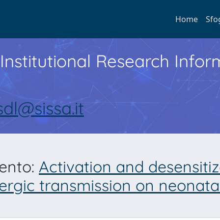
Home
Sfo
Institutional Research Inf
sdl@sissa.it
mento:
Activation and desensitiz
rgic transmission on neonatal