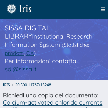
SISSA DIGITAL
LIBRARY
Institutional Research
Information System
(Statistiche:
prodotti
,
OA
)
Per informazioni contatta
sdl@sissa.it
IRIS
20.500.11767/13248
Richiedi una copia del documento:
Calcium-activated chloride currents