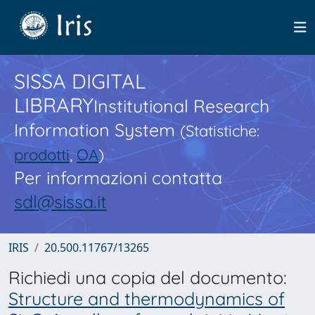
SISSA DIGITAL
LIBRARY
Institutional Research
Information System
(Statistiche:
prodotti
,
OA
)
Per informazioni contatta
sdl@sissa.it
IRIS
20.500.11767/13265
Richiedi una copia del documento:
Structure and thermodynamics of