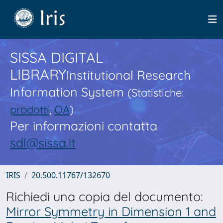
SISSA DIGITAL
LIBRARY
Institutional Research
Information System
(Statistiche:
prodotti
,
OA
)
Per informazioni contatta
sdl@sissa.it
IRIS
20.500.11767/132670
Richiedi una copia del documento:
Mirror Symmetry in Dimension 1 and