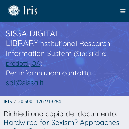
SISSA DIGITAL
LIBRARY
Institutional Research
Information System
(Statistiche:
prodotti
,
OA
)
Per informazioni contatta
sdl@sissa.it
IRIS
20.500.11767/13284
Richiedi una copia del documento:
Hardwired for Sexism? Approaches