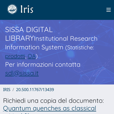
SISSA DIGITAL
LIBRARY
Institutional Research
Information System
(Statistiche:
prodotti
,
OA
)
Per informazioni contatta
sdl@sissa.it
IRIS
20.500.11767/13439
Richiedi una copia del documento:
Quantum quenches as classical