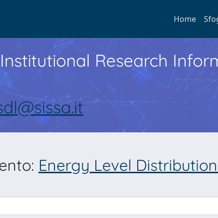
Home
Sfo
Institutional Research Inf
sdl@sissa.it
mento:
Energy Level Distributio