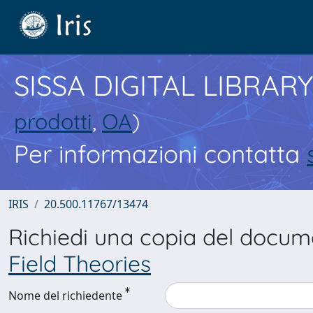
SISSA DIGITAL LIBRARY
prodotti
,
OA
)
Per informazioni contatta
IRIS
20.500.11767/13474
Richiedi una copia del docu
Field Theories
Nome del richiedente