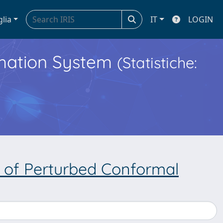
glia
IT
LOGIN
ormation System
(Statistiche:
n of Perturbed Conformal