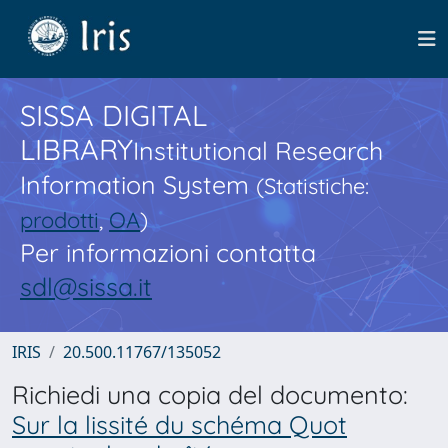
SISSA DIGITAL
LIBRARY
Institutional Research
Information System
(Statistiche:
prodotti
,
OA
)
Per informazioni contatta
sdl@sissa.it
IRIS
20.500.11767/135052
Richiedi una copia del documento:
Sur la lissité du schéma Quot