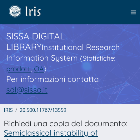
SISSA DIGITAL
LIBRARY
Institutional Research
Information System
(Statistiche:
prodotti
,
OA
)
Per informazioni contatta
sdl@sissa.it
IRIS
20.500.11767/13559
Richiedi una copia del documento:
Semiclassical instability of