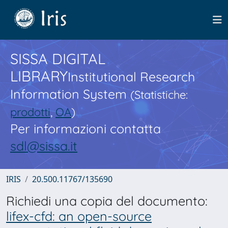
SISSA DIGITAL
LIBRARY
Institutional Research
Information System
(Statistiche:
prodotti
,
OA
)
Per informazioni contatta
sdl@sissa.it
IRIS
20.500.11767/135690
Richiedi una copia del documento:
lifex-cfd: an open-source