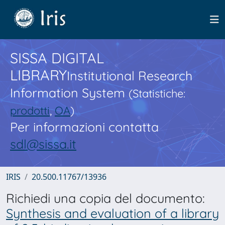
SISSA DIGITAL
LIBRARY
Institutional Research
Information System
(Statistiche:
prodotti
,
OA
)
Per informazioni contatta
sdl@sissa.it
IRIS
20.500.11767/13936
Richiedi una copia del documento:
Synthesis and evaluation of a library