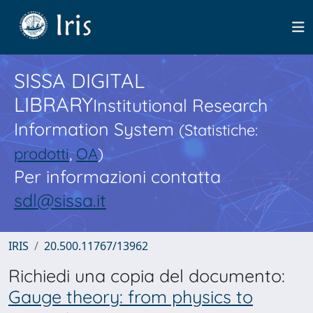
SISSA DIGITAL
LIBRARY
Institutional Research
Information System
(Statistiche:
prodotti
,
OA
)
Per informazioni contatta
sdl@sissa.it
IRIS
20.500.11767/13962
Richiedi una copia del documento:
Gauge theory: from physics to