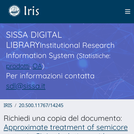
SISSA DIGITAL
LIBRARY
Institutional Research
Information System
(Statistiche:
prodotti
,
OA
)
Per informazioni contatta
sdl@sissa.it
IRIS
20.500.11767/14245
Richiedi una copia del documento:
Approximate treatment of semicore