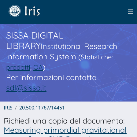
SISSA DIGITAL
LIBRARY
Institutional Research
Information System
(Statistiche:
prodotti
,
OA
)
Per informazioni contatta
sdl@sissa.it
IRIS
20.500.11767/14451
Richiedi una copia del documento:
Measuring primordial gravitational