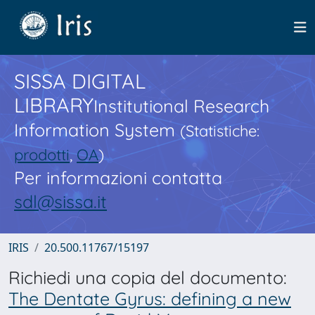
SISSA DIGITAL
LIBRARY
Institutional Research
Information System
(Statistiche:
prodotti
,
OA
)
Per informazioni contatta
sdl@sissa.it
IRIS
20.500.11767/15197
Richiedi una copia del documento:
The Dentate Gyrus: defining a new