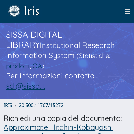
SISSA DIGITAL
LIBRARY
Institutional Research
Information System
(Statistiche:
prodotti
,
OA
)
Per informazioni contatta
sdl@sissa.it
IRIS
20.500.11767/15272
Richiedi una copia del documento:
Approximate Hitchin-Kobayashi