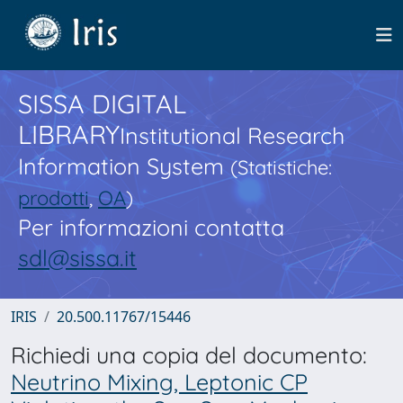
SISSA DIGITAL
LIBRARY
Institutional Research
Information System
(Statistiche:
prodotti
,
OA
)
Per informazioni contatta
sdl@sissa.it
IRIS
20.500.11767/15446
Richiedi una copia del documento:
Neutrino Mixing, Leptonic CP