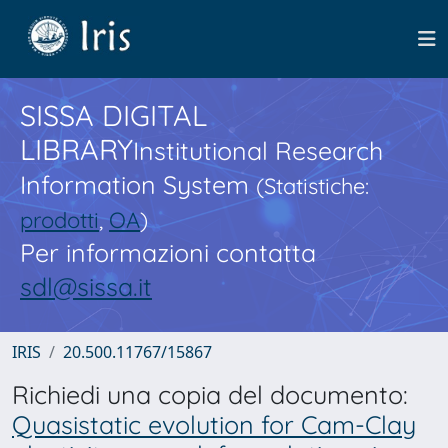
SISSA DIGITAL
LIBRARY
Institutional Research
Information System
(Statistiche:
prodotti
,
OA
)
Per informazioni contatta
sdl@sissa.it
IRIS
20.500.11767/15867
Richiedi una copia del documento:
Quasistatic evolution for Cam-Clay