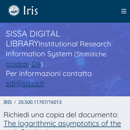
SISSA DIGITAL
LIBRARY
Institutional Research
Information System
(Statistiche:
prodotti
,
OA
)
Per informazioni contatta
sdl@sissa.it
IRIS
20.500.11767/16013
Richiedi una copia del documento:
The logarithmic asymptotics of the