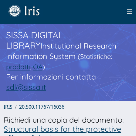
SISSA DIGITAL
LIBRARY
Institutional Research
Information System
(Statistiche:
prodotti
,
OA
)
Per informazioni contatta
sdl@sissa.it
IRIS
20.500.11767/16036
Richiedi una copia del documento:
Structural basis for the protective