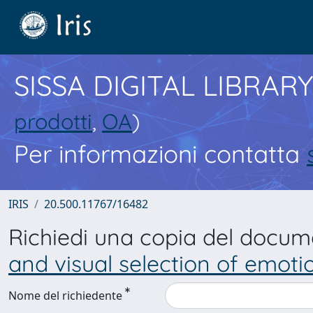
SISSA DIGITAL LIBRARY
prodotti
,
OA
)
Per informazioni contatta
IRIS
20.500.11767/16482
Richiedi una copia del docu
and visual selection of emoti
Nome del richiedente