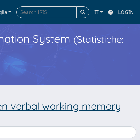
glia
IT
LOGIN
ormation System
(Statistiche:
een verbal working memory