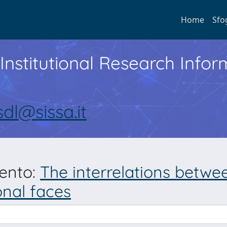
Home
Sfo
Institutional Research Inf
sdl@sissa.it
mento:
The interrelations betw
onal faces