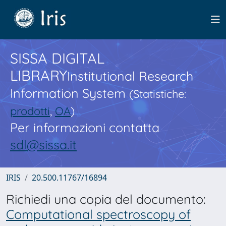
SISSA DIGITAL
LIBRARY
Institutional Research
Information System
(Statistiche:
prodotti
,
OA
)
Per informazioni contatta
sdl@sissa.it
IRIS
20.500.11767/16894
Richiedi una copia del documento:
Computational spectroscopy of