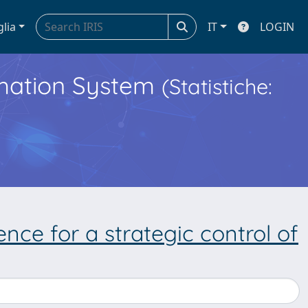
glia
IT
LOGIN
ormation System
(Statistiche:
nce for a strategic control of