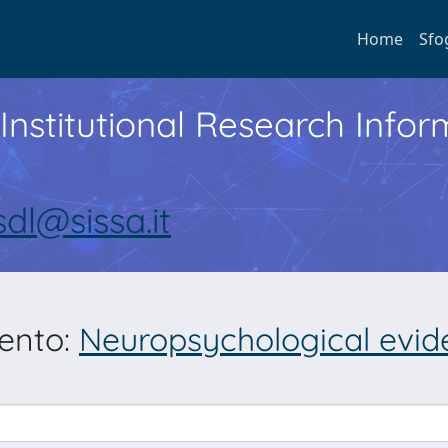
Home
Sfo
Institutional Research Inf
sdl@sissa.it
mento:
Neuropsychological evide