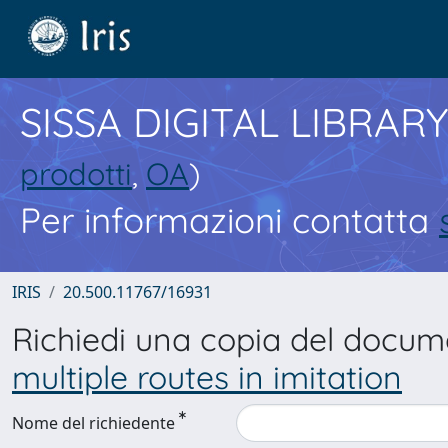
SISSA DIGITAL LIBRARY
prodotti
,
OA
)
Per informazioni contatta
IRIS
20.500.11767/16931
Richiedi una copia del docu
multiple routes in imitation
Nome del richiedente