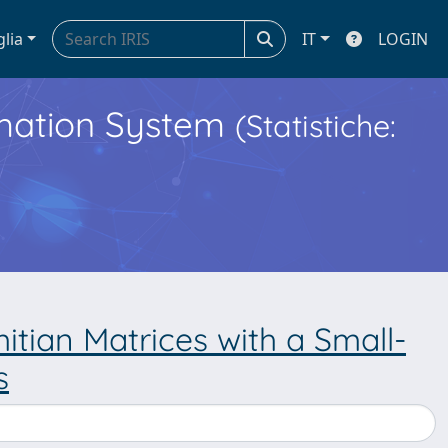
glia
IT
LOGIN
ormation System
(Statistiche:
tian Matrices with a Small-
s