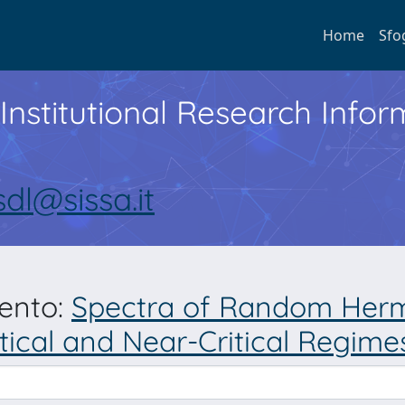
Home
Sfo
Institutional Research Inf
sdl@sissa.it
mento:
Spectra of Random Hermi
tical and Near-Critical Regime