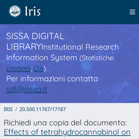
SISSA DIGITAL
LIBRARY
Institutional Research
Information System
(Statistiche:
prodotti
,
OA
)
Per informazioni contatta
sdl@sissa.it
IRIS
20.500.11767/17187
Richiedi una copia del documento:
Effects of tetrahydrocannabinol on