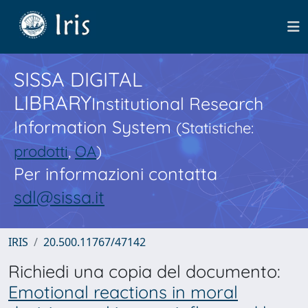
SISSA DIGITAL
LIBRARY
Institutional Research
Information System
(Statistiche:
prodotti
,
OA
)
Per informazioni contatta
sdl@sissa.it
IRIS
20.500.11767/47142
Richiedi una copia del documento:
Emotional reactions in moral