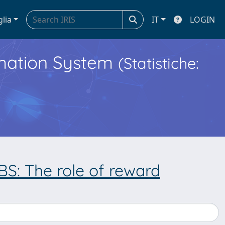
glia
IT
LOGIN
ormation System
(Statistiche:
S: The role of reward