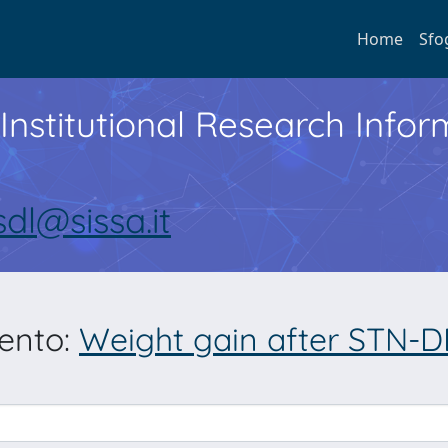
Home
Sfo
Institutional Research Inf
sdl@sissa.it
mento:
Weight gain after STN-DB