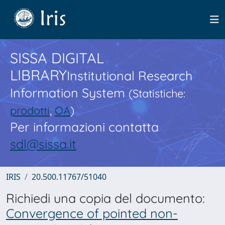
SISSA DIGITAL
LIBRARY
Institutional Research
Information System
(Statistiche:
prodotti
,
OA
)
Per informazioni contatta
sdl@sissa.it
IRIS
20.500.11767/51040
Richiedi una copia del documento:
Convergence of pointed non-