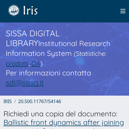
SISSA DIGITAL
LIBRARY
Institutional Research
Information System
(Statistiche:
prodotti
,
OA
)
Per informazioni contatta
sdl@sissa.it
IRIS
20.500.11767/54146
Richiedi una copia del documento:
Ballistic front dynamics after joining