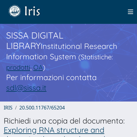
SISSA DIGITAL
LIBRARY
Institutional Research
Information System
(Statistiche:
prodotti
,
OA
)
Per informazioni contatta
sdl@sissa.it
IRIS
20.500.11767/65204
Richiedi una copia del documento:
Exploring RNA structure and