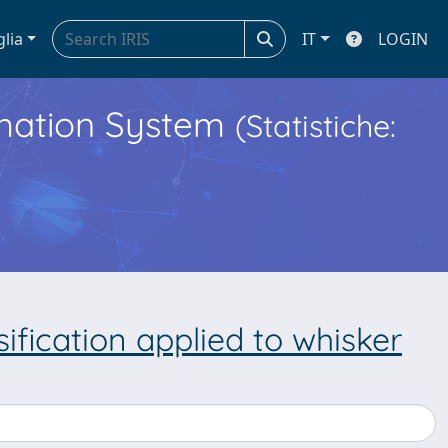
glia
IT
LOGIN
ormation System
(Statistiche:
ification applied to whisker