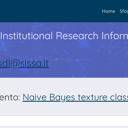
Home
Sfo
Institutional Research Inf
sdl@sissa.it
mento:
Naive Bayes texture class