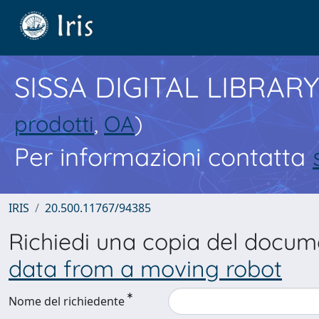
SISSA DIGITAL LIBRARY
prodotti
,
OA
)
Per informazioni contatta
IRIS
20.500.11767/94385
Richiedi una copia del docu
data from a moving robot
Nome del richiedente