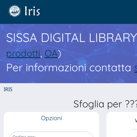
SISSA DIGITAL LIBRARY
prodotti
,
OA
)
Per informazioni contatta
IRIS
Sfoglia per ?
Opzioni
V
Ordina per: