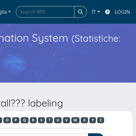
glia
IT
LOGIN
ormation System
(Statistiche:
ll??? labeling
O
P
Q
R
S
T
U
V
W
X
Y
Z