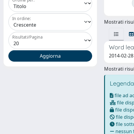
In ordine:
Mostrati risul
Risultati/Pagina
Word lear
2014-02-28
Mostrati risul
Legenda
file ad 
file dis
file disp
file disp
file sot
nessun f