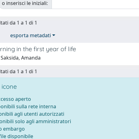
o inserisci le iniziali:
tati da 1 a 1 di 1
esporta metadati
ning in the first year of life
 Saksida, Amanda
tati da 1 a 1 di 1
 icone
accesso aperto
ponibili sulla rete interna
onibili agli utenti autorizzati
onibili solo agli amministratori
to embargo
ile disponibile