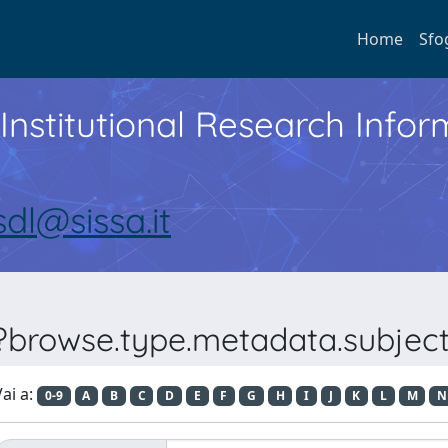
Home
Sfo
Institutional Research Inf
sdl@sissa.it
??browse.type.metadata.subjecta
ai a:
0-9
A
B
C
D
E
F
G
H
I
J
K
L
M
N