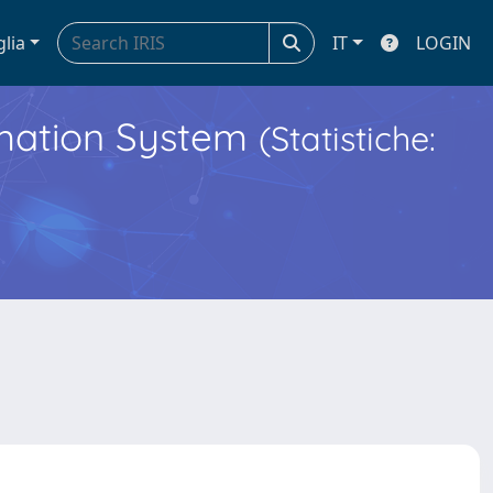
glia
IT
LOGIN
ormation System
(Statistiche: