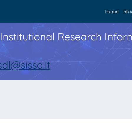
Home
Sfo
Institutional Research Inf
sdl@sissa.it