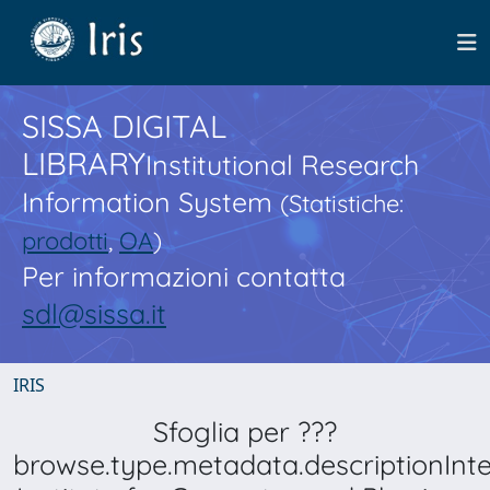
SISSA DIGITAL
LIBRARY
Institutional Research
Information System
(Statistiche:
prodotti
,
OA
)
Per informazioni contatta
sdl@sissa.it
IRIS
Sfoglia per ???
browse.type.metadata.descriptionInt