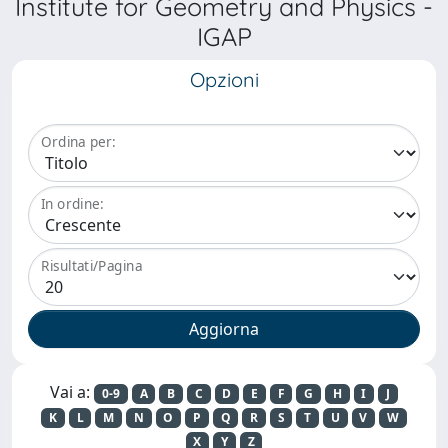
Institute for Geometry and Physics -
IGAP
Opzioni
Ordina per:
In ordine:
Risultati/Pagina
Vai a:
0-9
A
B
C
D
E
F
G
H
I
J
K
L
M
N
O
P
Q
R
S
T
U
V
W
X
Y
Z